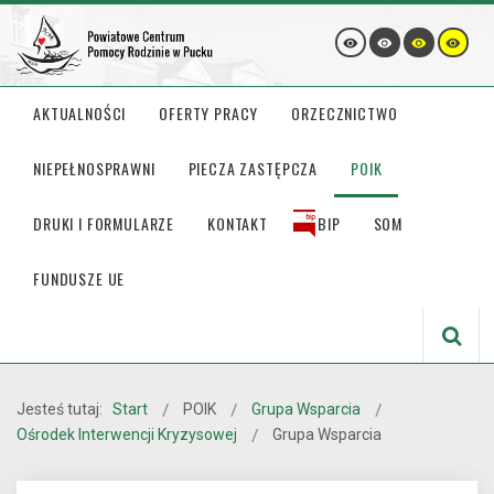
AKTUALNOŚCI
OFERTY PRACY
ORZECZNICTWO
NIEPEŁNOSPRAWNI
PIECZA ZASTĘPCZA
POIK
DRUKI I FORMULARZE
KONTAKT
BIP
SOM
FUNDUSZE UE
Jesteś tutaj:
Start
POIK
Grupa Wsparcia
Ośrodek Interwencji Kryzysowej
Grupa Wsparcia