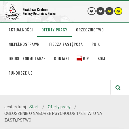
AKTUALNOŚCI
OFERTY PRACY
ORZECZNICTWO
NIEPEŁNOSPRAWNI
PIECZA ZASTĘPCZA
POIK
DRUKI I FORMULARZE
KONTAKT
BIP
SOM
FUNDUSZE UE
Jesteś tutaj:
Start
Oferty pracy
OGŁOSZENIE O NABORZE PSYCHOLOG 1/2 ETATU NA
ZASTĘPSTWO