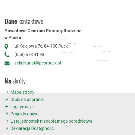
Dane
kontaktowe
Powiatowe Centrum Pomocy Rodzinie
w Pucku
ul. Kolejowa 7c, 84-100 Puck
(058) 673 41 93
sekretariat@pcprpuck.pl
Na
skróty
Mapa strony
Druki do pobrania
Legitymacje
Projekty unijne
Lista jednostek nieodpłatnego poradnictwa
Deklaracja Dostępności