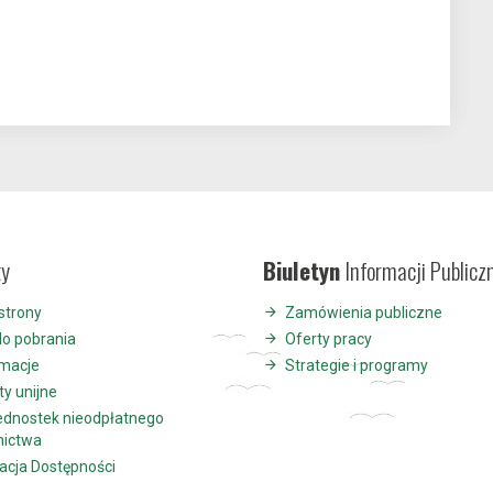
ty
Biuletyn
Informacji Publicz
strony
Zamówienia publiczne
do pobrania
Oferty pracy
ymacje
Strategie i programy
ty unijne
jednostek nieodpłatnego
nictwa
acja Dostępności