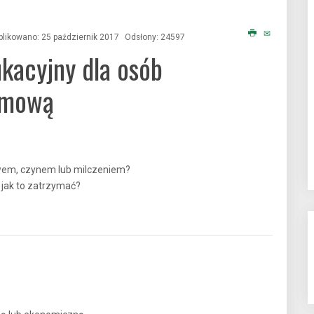
likowano: 25 październik 2017
Odsłony: 24597
kacyjny dla osób
omową
łowem, czynem lub milczeniem?
 jak to zatrzymać?