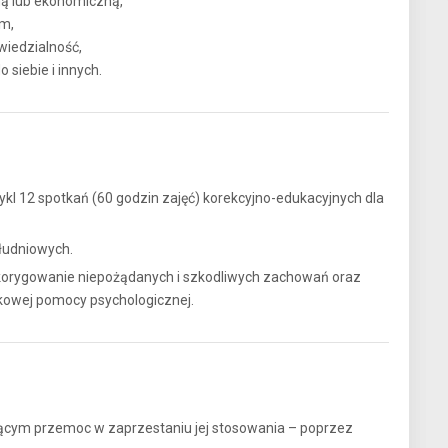
ną lub ekonomiczną,
m,
wiedzialność,
 siebie i innych.
ykl 12 spotkań (60 godzin zajęć) korekcyjno-edukacyjnych dla
ołudniowych.
u korygowanie niepożądanych i szkodliwych zachowań oraz
kowej pomocy psychologicznej.
cym przemoc w zaprzestaniu jej stosowania – poprzez