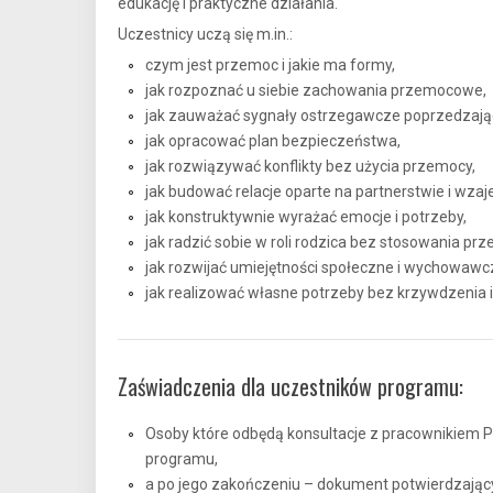
edukację i praktyczne działania.
Uczestnicy uczą się m.in.:
czym jest przemoc i jakie ma formy,
jak rozpoznać u siebie zachowania przemocowe,
jak zauważać sygnały ostrzegawcze poprzedzają
jak opracować plan bezpieczeństwa,
jak rozwiązywać konflikty bez użycia przemocy,
jak budować relacje oparte na partnerstwie i wz
jak konstruktywnie wyrażać emocje i potrzeby,
jak radzić sobie w roli rodzica bez stosowania pr
jak rozwijać umiejętności społeczne i wychowawc
jak realizować własne potrzeby bez krzywdzenia 
Zaświadczenia dla uczestników programu:
Osoby które odbędą konsultacje z pracownikiem P
programu,
a po jego zakończeniu – dokument potwierdzając