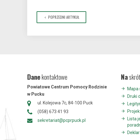
POPRZEDNI ARTYKUŁ
Dane
kontaktowe
Na
skró
Powiatowe Centrum Pomocy Rodzinie
Mapa 
w Pucku
Druki 
ul. Kolejowa 7c, 84-100 Puck
Legit
Projek
(058) 673 41 93
Lista 
sekretariat@pcprpuck.pl
porad
Deklar