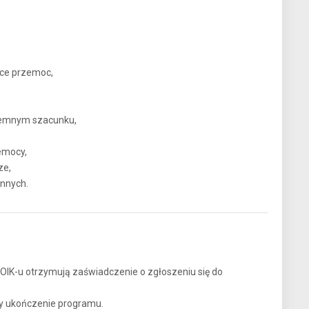
ce przemoc,
ajemnym szacunku,
zemocy,
ze,
innych.
OIK-u otrzymują zaświadczenie o zgłoszeniu się do
y ukończenie programu.