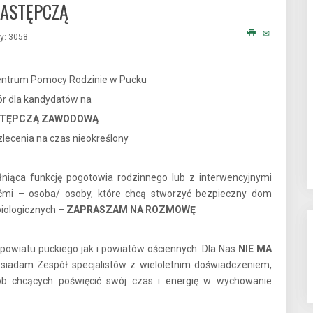
 ZASTĘPCZĄ
y: 3058
entrum Pomocy Rodzinie w Pucku
r dla kandydatów na
STĘPCZĄ ZAWODOWĄ
lecenia na czas nieokreślony
niąca funkcję pogotowia rodzinnego lub z interwencyjnymi
ećmi – osoba/ osoby, które chcą stworzyć bezpieczny dom
iologicznych –
ZAPRASZAM NA ROZMOWĘ
wiatu puckiego jak i powiatów ościennych. Dla Nas
NIE MA
 Posiadam Zespół specjalistów z wieloletnim doświadczeniem,
ób chcących poświęcić swój czas i energię w wychowanie