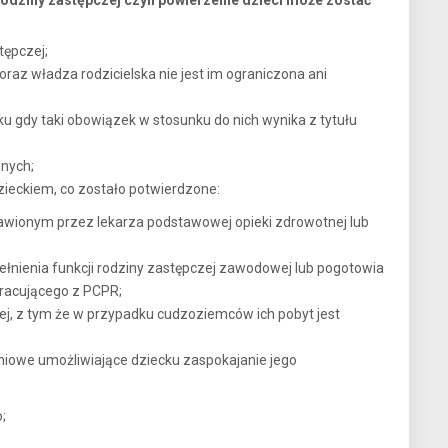
odziny zastępczej czyli powierzenie dzieci może zostać
tępczej;
 oraz władza rodzicielska nie jest im ograniczona ani
u gdy taki obowiązek w stosunku do nich wynika z tytułu
wnych;
zieckiem, co zostało potwierdzone:
awionym przez lekarza podstawowej opieki zdrowotnej lub
pełnienia funkcji rodziny zastępczej zawodowej lub pogotowia
racującego z PCPR;
ej, z tym że w przypadku cudzoziemców ich pobyt jest
iowe umożliwiające dziecku zaspokajanie jego
;