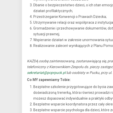
Dbanie o bezpieczeństwo dzieci, o ich stan emoc
działań profilaktycznych;
Przestrzeganie Konwencji o Prawach Dziecka;
Utrzymywanie relacji oraz współpraca z instytucj
Gromadzenie i przechowywanie dokumentów, doty
sytuacji prawnej;
Wspieranie działań w zakresie unormowania sytuac
Realizowanie zaleceń wynikających z Planu Pomo
KAŻDĄ osobę zainteresowaną, zastanawiającą się, p
telefoniczny z Kierownikiem Zespołu ds. pieczy zastępc
sekretariat@pcprpuck.pl
lub osobisty w Pucku, przy ul.
Co MY zapewniamy Tobie:
Bezpłatne szkolenie przygotowujące do bycia za
doświadczoną trenerką, która również prowadzi r
możesz dopasować indywidualnie a praktyki odbyw
Bezpłatne wsparcie koordynatora przez cały okre
Bezpłatne wsparcie psychologa dla dzieci, które 