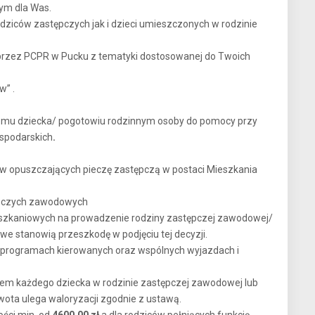
ym dla Was.
ziców zastępczych jak i dzieci umieszczonych w rodzinie
przez PCPR w Pucku z tematyki dostosowanej do Twoich
w” .
domu dziecka/ pogotowiu rodzinnym osoby do pomocy przy
ospodarskich
.
w opuszczających pieczę zastępczą w postaci Mieszkania
tępczych zawodowych
zkaniowych na prowadzenie rodziny zastępczej zawodowej/
we stanowią przeszkodę w podjęciu tej decyzji.
, programach kierowanych oraz wspólnych wyjazdach i
em każdego dziecka w rodzinie zastępczej zawodowej lub
wota ulega waloryzacji zgodnie z ustawą.