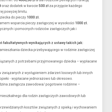
ści min. od
4600,00 zł
a dla rodziców pełniących funkcję
ł
oraz dodatek w kwocie
500 zł
za przyjęcie każdego
j powyżej limitu.
ziecka do pieczy
1000 zł.
amem wsparcia pieczy zastępczej w wysokości
1000 zł.
ycznych i pomocnych rodziców zastępczych jak i
fakultatywnych wynikających z ustawy takich jak:
mieszkania dziecka przebywającego w rodzinie zastępczej
wiązanych z potrzebami przyjmowanego dziecka – wypłacane
w związanych z wystąpieniem zdarzeń losowych lub innych
pieki - wypłacane jednorazowo lub okresowo.
rodzina zastępcza zawodowa/ pogotowie rodzinne –
 mieszkalnego dla rodzin zastępczych zawodowych lub
ieprzewidzianych kosztów związanych z opieką i wychowaniem