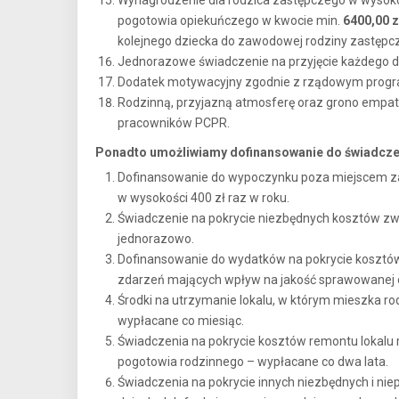
Wynagrodzenie dla rodzica zastępczego w wysoko
pogotowia opiekuńczego w kwocie min.
6400,00 z
kolejnego dziecka do zawodowej rodziny zastępcze
Jednorazowe świadczenie na przyjęcie każdego d
Dodatek motywacyjny zgodnie z rządowym progr
Rodzinną, przyjazną atmosferę oraz grono empat
pracowników PCPR.
Ponadto umożliwiamy dofinansowanie do świadczeń 
Dofinansowanie do wypoczynku poza miejscem za
w wysokości 400 zł raz w roku.
Świadczenie na pokrycie niezbędnych kosztów z
jednorazowo.
Dofinansowanie do wydatków na pokrycie kosztó
zdarzeń mających wpływ na jakość sprawowanej o
Środki na utrzymanie lokalu, w którym mieszka 
wypłacane co miesiąc.
Świadczenia na pokrycie kosztów remontu lokalu
pogotowia rodzinnego – wypłacane co dwa lata.
Świadczenia na pokrycie innych niezbędnych i n