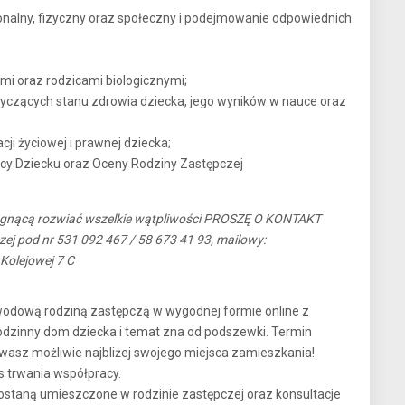
jonalny, fizyczny oraz społeczny i podejmowanie odpowiednich
ami oraz rodzicami biologicznymi;
czących stanu zdrowia dziecka, jego wyników w nauce oraz
ji życiowej i prawnej dziecka;
cy Dziecku oraz Oceny Rodziny Zastępczej
ragnącą rozwiać wszelkie wątpliwości PROSZĘ O KONTAKT
zej pod nr 531 092 467 / 58 673 41 93, mailowy:
 Kolejowej 7 C
wodową rodziną zastępczą w wygodnej formie online z
odzinny dom dziecka i temat zna od podszewki. Termin
asz możliwie najbliżej swojego miejsca zamieszkania!
s trwania współpracy.
zostaną umieszczone w rodzinie zastępczej oraz konsultacje