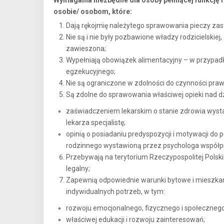
Wymagania niezbędne dla osoby pełniącej funkcję r
osobie/ osobom, które:
Dają rękojmię należytego sprawowania pieczy zas
Nie są i nie były pozbawione władzy rodzicielskiej,
zawieszona;
Wypełniają obowiązek alimentacyjny – w przypadk
egzekucyjnego;
Nie są ograniczone w zdolności do czynności pra
Są zdolne do sprawowania właściwej opieki nad d
zaświadczeniem lekarskim o stanie zdrowia wyst
lekarza specjalistę;
opinią o posiadaniu predyspozycji i motywacji do 
rodzinnego wystawioną przez psychologa współp
Przebywają na terytorium Rzeczypospolitej Polski
legalny;
Zapewnią odpowiednie warunki bytowe i mieszkan
indywidualnych potrzeb, w tym:
rozwoju emocjonalnego, fizycznego i społecznego
właściwej edukacji i rozwoju zainteresowań;