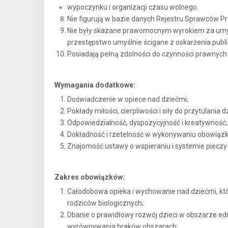
wypoczynku i organizacji czasu wolnego.
Nie figurują w bazie danych Rejestru Sprawców 
Nie były skazane prawomocnym wyrokiem za umy
przestępstwo umyślnie ścigane z oskarżenia publ
Posiadają pełną zdolności do czynności prawnych i
Wymagania dodatkowe:
Doświadczenie w opiece nad dziećmi;
Pokłady miłości, cierpliwości i siły do przytulania dz
Odpowiedzialność, dyspozycyjność i kreatywność;
Dokładność i rzetelność w wykonywaniu obowiąz
Znajomość ustawy o wspieraniu i systemie pieczy
Zakres obowiązków:
Całodobowa opieka i wychowanie nad dziećmi, któ
rodziców biologicznych;
Dbanie o prawidłowy rozwój dzieci w obszarze ed
wyrównywania braków obszarach;