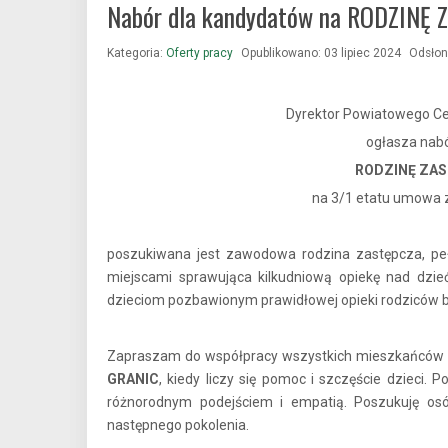
Nabór dla kandydatów na RODZINĘ
Kategoria:
Oferty pracy
Opublikowano: 03 lipiec 2024
Odsłon
Dyrektor Powiatowego C
ogłasza nabó
RODZINĘ ZA
na 3/1 etatu umowa z
poszukiwana jest zawodowa rodzina zastępcza, peł
miejscami sprawująca kilkudniową opiekę nad dzi
dzieciom pozbawionym prawidłowej opieki rodziców b
Zapraszam do współpracy wszystkich mieszkańców po
GRANIC
, kiedy liczy się pomoc i szczęście dzieci.
różnorodnym podejściem i empatią. Poszukuję os
następnego pokolenia.