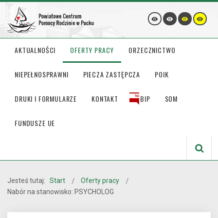
AKTUALNOŚCI
OFERTY PRACY
ORZECZNICTWO
NIEPEŁNOSPRAWNI
PIECZA ZASTĘPCZA
POIK
DRUKI I FORMULARZE
KONTAKT
BIP
SOM
FUNDUSZE UE
Jesteś tutaj:
Start
Oferty pracy
Nabór na stanowisko: PSYCHOLOG