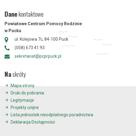
Dane
kontaktowe
Powiatowe Centrum Pomocy Rodzinie
w Pucku
ul. Kolejowa 7c, 84-100 Puck
(058) 673 41 93
sekretariat@pcprpuck.pl
Na
skróty
Mapa strony
Druki do pobrania
Legitymacje
Projekty unijne
Lista jednostek nieodpłatnego poradnictwa
Deklaracja Dostępności