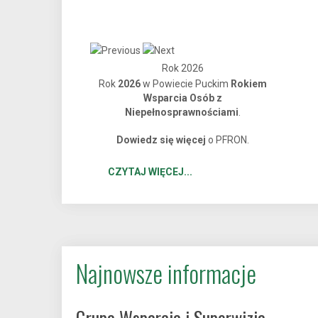
Rok 2026
Państwowy Fundusz
Rok
2026
w Powiecie Puckim
Rokiem
Rehabilitacji Osób
Wsparcia Osób z
Niepełnosprawnościami
.
Niepełnosprawnych
Dowiedz się więcej
o PFRON.
CZYTAJ WIĘCEJ...
Najnowsze informacje
Grupa Wsparcia i Superwizja