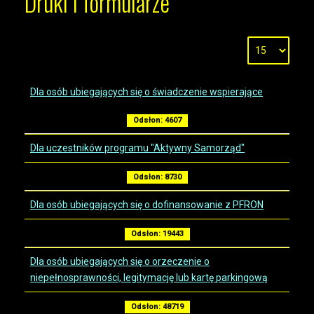
Druki i formularze
Dla osób ubiegających się o świadczenie wspierające
Odsłon: 4607
Dla uczestników programu "Aktywny Samorząd"
Odsłon: 8730
Dla osób ubiegających się o dofinansowanie z PFRON
Odsłon: 19443
Dla osób ubiegających się o orzeczenie o
niepełnosprawności, legitymację lub kartę parkingową
Odsłon: 48719