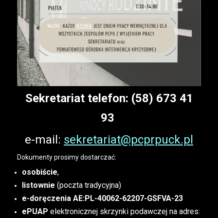
Sekretariat telefon: (58) 673 41
93
e-mail:
sekretariat@pcprpuck.pl
Dokumenty prosimy dostarczać:
osobiście
,
listownie
(poczta tradycyjna)
e-doręczenia AE:PL-40062-62207-GSFVA-23
ePUAP
elektronicznej skrzynki podawczej na adres: