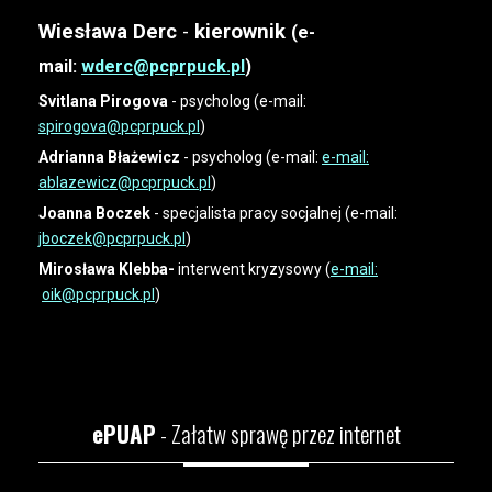
Wiesława Derc
-
kierownik
(e-
mail:
wderc@pcprpuck.pl
)
Svitlana Pirogova
- psycholog (e-mail:
spirogova@pcprpuck.pl
)
Adrianna Błażewicz
- psycholog (e-mail:
e-mail:
ablazewicz
@pcprpuck.pl
)
Joanna Boczek
- specjalista pracy socjalnej (e-mail:
jboczek@pcprpuck.pl
)
Mirosława Klebba-
interwent kryzysowy (
e-mail:
oik@pcprpuck.p
l
)
ePUAP
- Załatw sprawę przez internet