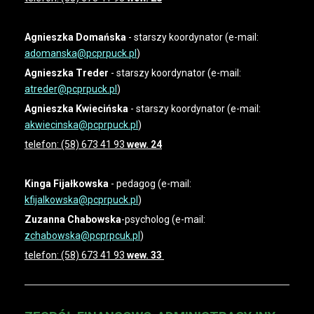
Agnieszka Domańska
- starszy koordynator (e-mail:
adomanska@pcprpuck.pl
)
Agnieszka Treder
- starszy koordynator (e-mail:
atreder@pcprpuck.pl
)
Agnieszka Kwiecińska
- starszy koordynator (e-mail:
akwiecinska@pcprpuck.pl
)
telefon: (58) 673 41 93
wew. 24
Kinga Fijałkowska
- pedagog (e-mail:
kfijalkowska
@pcprpuck.pl
)
Zuzanna Chabowska
-psycholog (e-mail:
zchabowska@pcprpcuk.pl
)
telefon: (58) 673 41 93
wew. 33