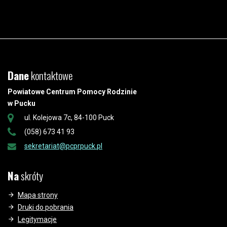
Dane
kontaktowe
Powiatowe Centrum Pomocy Rodzinie
w Pucku
ul. Kolejowa 7c, 84-100 Puck
(058) 673 41 93
sekretariat@pcprpuck.pl
Na
skróty
Mapa strony
Druki do pobrania
Legitymacje