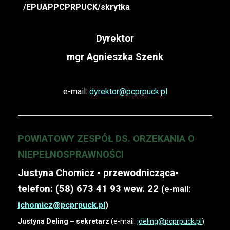
/EPUAPPCPRPUCK/skrytka
Dyrektor
mgr Agnieszka Szenk
e-mail:
dyrektor@pcprpuck.pl
POWIATOWY ZESPÓŁ DS. ORZEKANIA O
NIEPEŁNOSPRAWNOŚCI
Justyna Chomicz - przewodnicząca-
telefon: (58) 673 41 93 wew. 22
(e-mail:
jchomicz@pcprpuck.pl
)
Justyna Deling – sekretarz
(e-mail:
jdeling@pcprpuck.pl
)