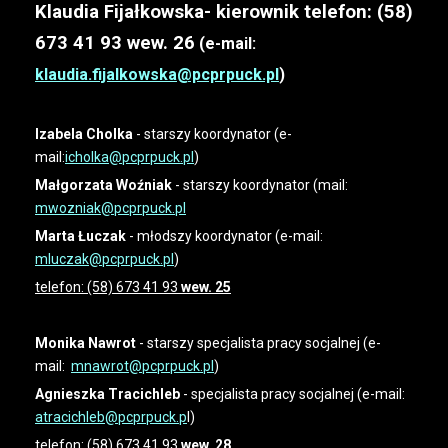
Klaudia Fijałkowska- kierownik telefon: (58)
673 41 93 wew. 26
(e-mail:
klaudia.fijalkowska@pcprpuck.pl
)
Izabela Cholka
- starszy koordynator (e-
mail:
icholka@pcprpuck.pl
)
Małgorzata Woźniak
- starszy koordynator (mail:
mwozniak
@pcprpuck.pl
Marta Łuczak
- młodszy koordynator (e-mail:
mluczak@pcprpuck.pl
)
telefon: (58) 673 41 93
wew. 25
Monika Nawrot
- starszy specjalista pracy socjalnej (e-
mail:
mnawrot@pcprpuck.pl
)
Agnieszka Tracichleb
- specjalista pracy socjalnej (e-mail:
atracichleb@pcprpuck.p
l)
telefon: (58) 673 41 93
wew. 28