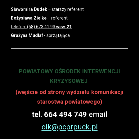
Sławomira Dudek
– starszy referent
Bożysława Zielke -
referent
telefon: (58) 673 41 93
wew. 21
Grażyna Mudlaf
- sprzątająca
POWIATOWY OŚRODEK INTERWENCJI
KRYZYSOWEJ
(wejście od strony wydziału komunikacji
starostwa powiatowego)
tel. 664 494 749
email
oik@pcprpuck.pl