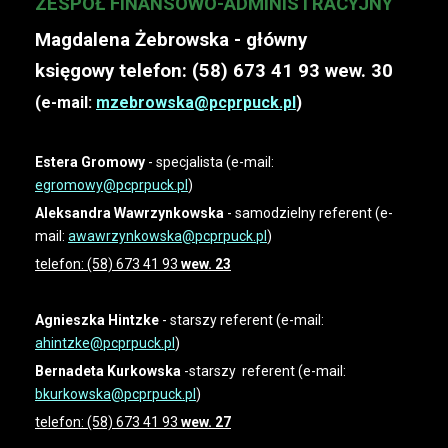
ZESPÓŁ FINANSOWO-ADMINISTRACYJNY
Magdalena Żebrowska - główny
księgowy telefon: (58) 673 41 93 wew. 30
(e-mail:
mzebrowska@pcprpuck.pl
)
Estera Gromowy
- specjalista (e-mail:
egromowy@pcprpuck.pl
)
Aleksandra Wawrzynkowska
- samodzielny referent (e-
mail:
awawrzynkowska@pcprpuck.pl
)
telefon: (58) 673 41 93
wew. 23
Agnieszka Hintzke
- starszy referent (e-mail:
ahintzke@pcprpuck.pl
)
Bernadeta Kurkowska
-starszy referent (e-mail:
bkurkowska@pcprpuck.pl
)
telefon: (58) 673 41 93
wew. 27