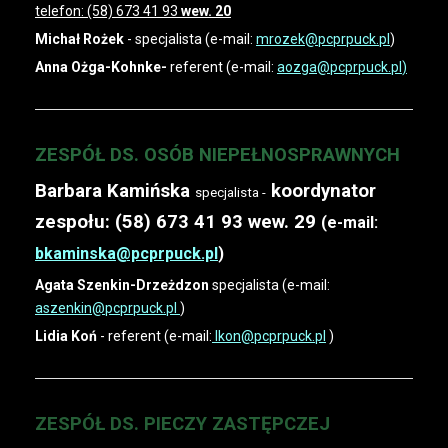
telefon: (58) 673 41 93
wew. 20
Michał Rożek
- specjalista (e-mail:
mrozek@pcprpuck.pl
)
Anna Ożga-Kohnke-
referent
(e-mail:
aozga@pcprpuck.pl
)
ZESPÓŁ DS. OSÓB NIEPEŁNOSPRAWNYCH
Barbara Kamińska
koordynator
specjalista -
zespołu: (58) 673 41 93 wew. 29
(e-mail:
bkaminska@pcprpuck.pl
)
Agata Szenkin-Drzeżdzon
specjalista (e-mail:
aszenkin@pcprpuck.pl
)
Lidia Koń
- referent (e-mail:
lkon@pcprpuck.p
l
)
ZESPÓŁ DS. PIECZY ZASTĘPCZEJ