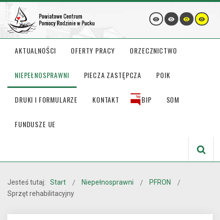
AKTUALNOŚCI
OFERTY PRACY
ORZECZNICTWO
NIEPEŁNOSPRAWNI
PIECZA ZASTĘPCZA
POIK
DRUKI I FORMULARZE
KONTAKT
BIP
SOM
FUNDUSZE UE
Jesteś tutaj:
Start
Niepełnosprawni
PFRON
Sprzęt rehabilitacyjny