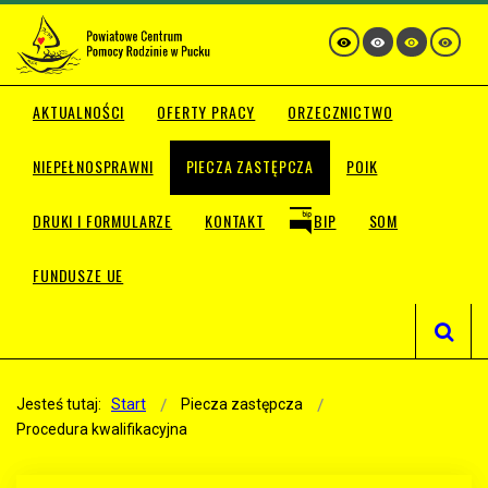
AKTUALNOŚCI
OFERTY PRACY
ORZECZNICTWO
NIEPEŁNOSPRAWNI
PIECZA ZASTĘPCZA
POIK
DRUKI I FORMULARZE
KONTAKT
BIP
SOM
FUNDUSZE UE
Jesteś tutaj:
Start
Piecza zastępcza
Procedura kwalifikacyjna