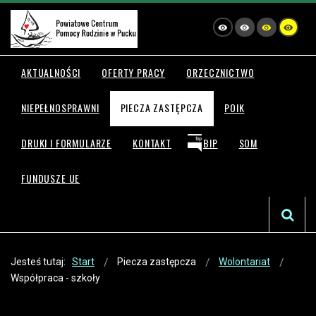
AKTUALNOŚCI
OFERTY PRACY
ORZECZNICTWO
NIEPEŁNOSPRAWNI
PIECZA ZASTĘPCZA
POIK
DRUKI I FORMULARZE
KONTAKT
BIP
SOM
FUNDUSZE UE
Jesteś tutaj:
Start
Piecza zastępcza
Wolontariat
Współpraca - szkoły