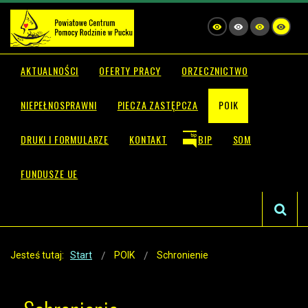
AKTUALNOŚCI
OFERTY PRACY
ORZECZNICTWO
NIEPEŁNOSPRAWNI
PIECZA ZASTĘPCZA
POIK
DRUKI I FORMULARZE
KONTAKT
BIP
SOM
FUNDUSZE UE
Jesteś tutaj:
Start
POIK
Schronienie