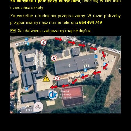
za budynek i pomiędzy budynkami
, udać się w kierunku
dziedzińca szkoły.
Za wszelkie utrudnienia przepraszamy. W razie potrzeby
przypominamy nasz numer telefonu
664 494 749
🗺️ Dla ułatwienia załączamy mapkę dojścia.