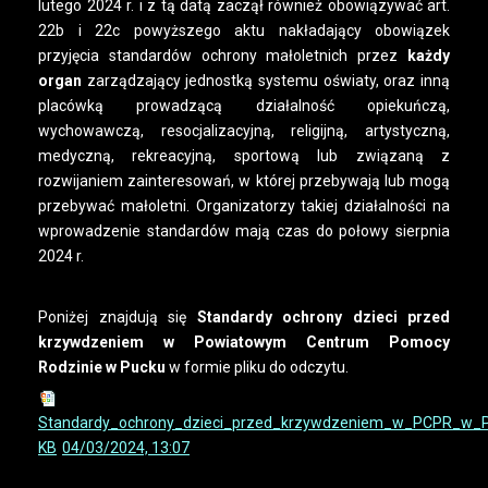
lutego 2024 r. i z tą datą zaczął również obowiązywać art.
22b i 22c powyższego aktu nakładający obowiązek
przyjęcia standardów ochrony małoletnich przez
każdy
organ
zarządzający jednostką systemu oświaty, oraz inną
placówką prowadzącą działalność opiekuńczą,
wychowawczą, resocjalizacyjną, religijną, artystyczną,
medyczną, rekreacyjną, sportową lub związaną z
rozwijaniem zainteresowań, w której przebywają lub mogą
przebywać małoletni. Organizatorzy takiej działalności na
wprowadzenie standardów mają czas do połowy sierpnia
2024 r.
Poniżej znajdują się
Standardy ochrony dzieci przed
krzywdzeniem w Powiatowym Centrum Pomocy
Rodzinie w Pucku
w formie pliku do odczytu.
Standardy_ochrony_dzieci_przed_krzywdzeniem_w_PCPR_w_P
KB
04/03/2024, 13:07