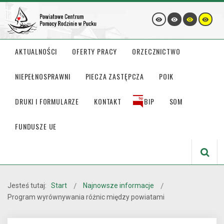
AKTUALNOŚCI
OFERTY PRACY
ORZECZNICTWO
NIEPEŁNOSPRAWNI
PIECZA ZASTĘPCZA
POIK
DRUKI I FORMULARZE
KONTAKT
BIP
SOM
FUNDUSZE UE
Jesteś tutaj:
Start
Najnowsze informacje
Program wyrównywania różnic między powiatami