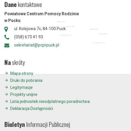
Dane
kontaktowe
Powiatowe Centrum Pomocy Rodzinie
w Pucku
ul. Kolejowa 7c, 84-100 Puck
(058) 673 41 93
sekretariat@pcprpuck.pl
Na
skróty
Mapa strony
Druki do pobrania
Legitymacje
Projekty unijne
Lista jednostek nieodpłatnego poradnictwa
Deklaracja Dostępności
Biuletyn
Informacji Publicznej