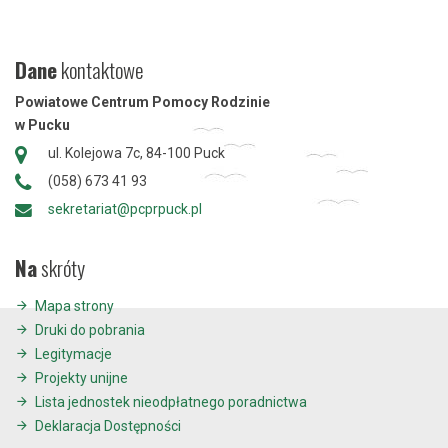
Dane
kontaktowe
Powiatowe Centrum Pomocy Rodzinie
w Pucku
ul. Kolejowa 7c, 84-100 Puck
(058) 673 41 93
sekretariat@pcprpuck.pl
Na
skróty
Mapa strony
Druki do pobrania
Legitymacje
Projekty unijne
Lista jednostek nieodpłatnego poradnictwa
Deklaracja Dostępności