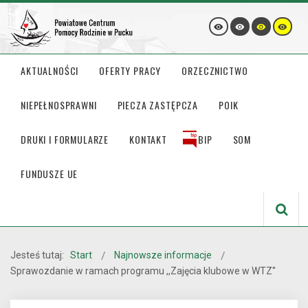
AKTUALNOŚCI
OFERTY PRACY
ORZECZNICTWO
NIEPEŁNOSPRAWNI
PIECZA ZASTĘPCZA
POIK
DRUKI I FORMULARZE
KONTAKT
BIP
SOM
FUNDUSZE UE
Jesteś tutaj:
Start
Najnowsze informacje
Sprawozdanie w ramach programu ,,Zajęcia klubowe w WTZ''