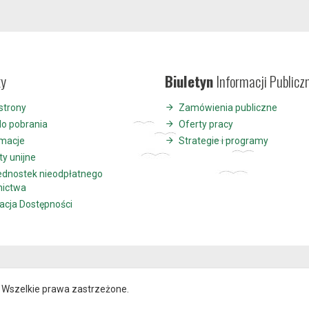
ty
Biuletyn
Informacji Publicz
strony
Zamówienia publiczne
do pobrania
Oferty pracy
ymacje
Strategie i programy
ty unijne
jednostek nieodpłatnego
nictwa
acja Dostępności
Wszelkie prawa zastrzeżone.