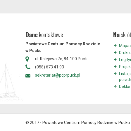
Dane
kontaktowe
Na
skró
Powiatowe Centrum Pomocy Rodzinie
Mapa 
w Pucku
Druki 
ul. Kolejowa 7c, 84-100 Puck
Legit
Projek
(058) 673 41 93
Lista 
sekretariat@pcprpuck.pl
porad
Deklar
© 2017 - Powiatowe Centrum Pomocy Rodzinie w Pucku. 