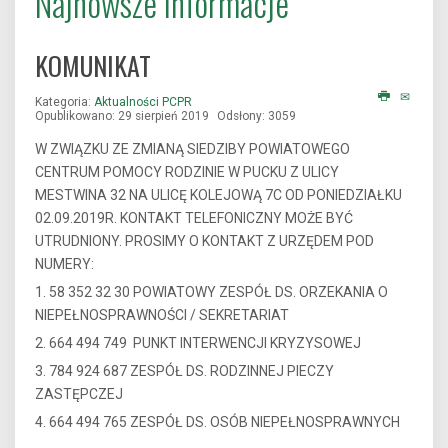
Najnowsze informacje
KOMUNIKAT
Kategoria:
Aktualności PCPR
Opublikowano: 29 sierpień 2019
Odsłony: 3059
W ZWIĄZKU ZE ZMIANĄ SIEDZIBY POWIATOWEGO
CENTRUM POMOCY RODZINIE W PUCKU Z ULICY
MESTWINA 32 NA ULICĘ KOLEJOWĄ 7C OD PONIEDZIAŁKU
02.09.2019R. KONTAKT TELEFONICZNY MOŻE BYĆ
UTRUDNIONY. PROSIMY O KONTAKT Z URZĘDEM POD
NUMERY:
1. 58 352 32 30 POWIATOWY ZESPÓŁ DS. ORZEKANIA O
NIEPEŁNOSPRAWNOŚCI / SEKRETARIAT
2. 664 494 749 PUNKT INTERWENCJI KRYZYSOWEJ
3. 784 924 687 ZESPÓŁ DS. RODZINNEJ PIECZY
ZASTĘPCZEJ
4. 664 494 765 ZESPÓŁ DS. OSÓB NIEPEŁNOSPRAWNYCH