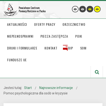
AKTUALNOŚCI
OFERTY PRACY
ORZECZNICTWO
NIEPEŁNOSPRAWNI
PIECZA ZASTĘPCZA
POIK
DRUKI I FORMULARZE
KONTAKT
BIP
SOM
FUNDUSZE UE
Jesteś tutaj:
Start
Najnowsze informacje
Pomoc psychologiczna dla osób w kryzysie