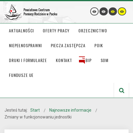
AKTUALNOŚCI
OFERTY PRACY
ORZECZNICTWO
NIEPEŁNOSPRAWNI
PIECZA ZASTĘPCZA
POIK
DRUKI I FORMULARZE
KONTAKT
BIP
SOM
FUNDUSZE UE
Jesteś tutaj:
Start
Najnowsze informacje
Zmiany w funkcjonowaniu jednostki