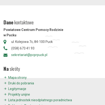
Dane
kontaktowe
Powiatowe Centrum Pomocy Rodzinie
w Pucku
ul. Kolejowa 7c, 84-100 Puck
(058) 673 41 93
sekretariat@pcprpuck.pl
Na
skróty
Mapa strony
Druki do pobrania
Legitymacje
Projekty unijne
Lista jednostek nieodpłatnego poradnictwa