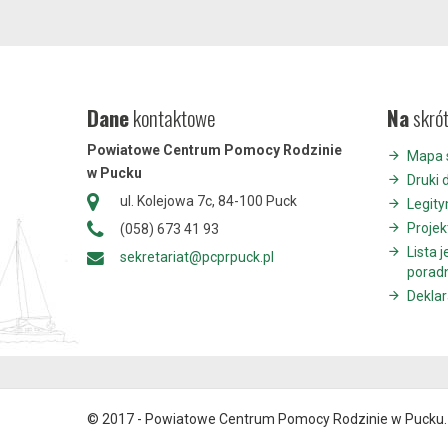
Dane
kontaktowe
Na
skró
Powiatowe Centrum Pomocy Rodzinie
Mapa 
w Pucku
Druki 
ul. Kolejowa 7c, 84-100 Puck
Legit
Projek
(058) 673 41 93
Lista 
sekretariat@pcprpuck.pl
porad
Deklar
© 2017 - Powiatowe Centrum Pomocy Rodzinie w Pucku. 