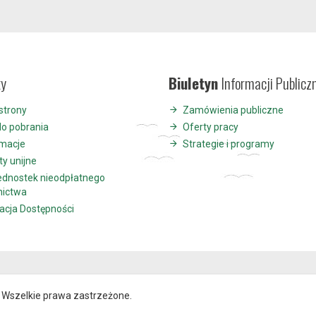
ty
Biuletyn
Informacji Publicz
strony
Zamówienia publiczne
do pobrania
Oferty pracy
ymacje
Strategie i programy
ty unijne
jednostek nieodpłatnego
nictwa
acja Dostępności
Wszelkie prawa zastrzeżone.