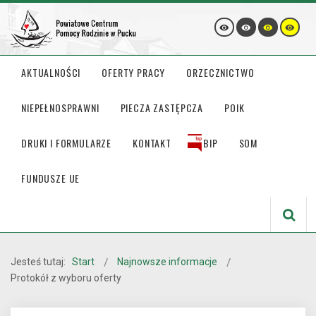
AKTUALNOŚCI
OFERTY PRACY
ORZECZNICTWO
NIEPEŁNOSPRAWNI
PIECZA ZASTĘPCZA
POIK
DRUKI I FORMULARZE
KONTAKT
BIP
SOM
FUNDUSZE UE
Jesteś tutaj:
Start
Najnowsze informacje
Protokół z wyboru oferty