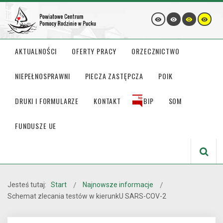
AKTUALNOŚCI
OFERTY PRACY
ORZECZNICTWO
NIEPEŁNOSPRAWNI
PIECZA ZASTĘPCZA
POIK
DRUKI I FORMULARZE
KONTAKT
BIP
SOM
FUNDUSZE UE
Jesteś tutaj:
Start
Najnowsze informacje
Schemat zlecania testów w kierunkU SARS-COV-2