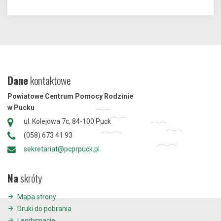
Dane
kontaktowe
Powiatowe Centrum Pomocy Rodzinie
w Pucku
ul. Kolejowa 7c, 84-100 Puck
(058) 673 41 93
sekretariat@pcprpuck.pl
Na
skróty
Mapa strony
Druki do pobrania
Legitymacje