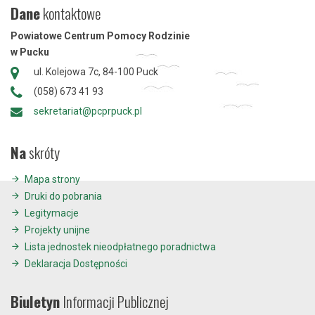
Dane
kontaktowe
Powiatowe Centrum Pomocy Rodzinie
w Pucku
ul. Kolejowa 7c, 84-100 Puck
(058) 673 41 93
sekretariat@pcprpuck.pl
Na
skróty
Mapa strony
Druki do pobrania
Legitymacje
Projekty unijne
Lista jednostek nieodpłatnego poradnictwa
Deklaracja Dostępności
Biuletyn
Informacji Publicznej