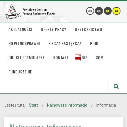
AKTUALNOŚCI
OFERTY PRACY
ORZECZNICTWO
NIEPEŁNOSPRAWNI
PIECZA ZASTĘPCZA
POIK
DRUKI I FORMULARZE
KONTAKT
BIP
SOM
FUNDUSZE UE
Jesteś tutaj:
Start
Najnowsze informacje
Informacja