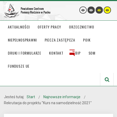
AKTUALNOŚCI
OFERTY PRACY
ORZECZNICTWO
NIEPEŁNOSPRAWNI
PIECZA ZASTĘPCZA
POIK
DRUKI I FORMULARZE
KONTAKT
BIP
SOM
FUNDUSZE UE
Jesteś tutaj:
Start
Najnowsze informacje
Rekrutacja do projektu "Kurs na samodzielność 2021"