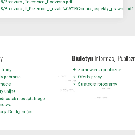
7108/Broszura_Tajemnica_Rodzinna.pdf
/7108/Broszura_II_Przemoc_i_uzale%C5%BCnienia_aspekty_prawne.pdf
ty
Biuletyn
Informacji Publicz
strony
Zamówienia publiczne
do pobrania
Oferty pracy
ymacje
Strategie i programy
ty unijne
jednostek nieodpłatnego
nictwa
acja Dostępności