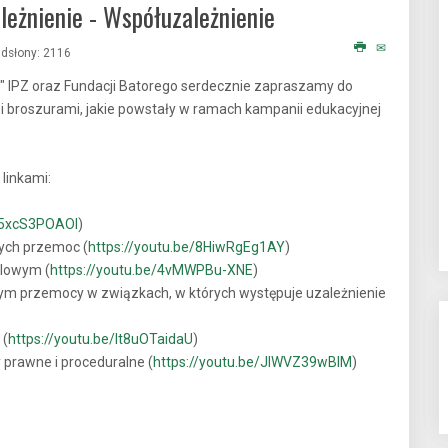
eżnienie - Współuzależnienie
dsłony: 2116
a" IPZ oraz Fundacji Batorego serdecznie zapraszamy do
 i broszurami, jakie powstały w ramach kampanii edukacyjnej
linkami:
w5xcS3POAOI
)
ych przemoc (
https://youtu.be/8HiwRgEg1AY
)
olowym (
https://youtu.be/4vMWPBu-XNE
)
przemocy w związkach, w których występuje uzależnienie
 (
https://youtu.be/It8uOTaidaU
)
prawne i proceduralne (
https://youtu.be/JIWVZ39wBlM
)