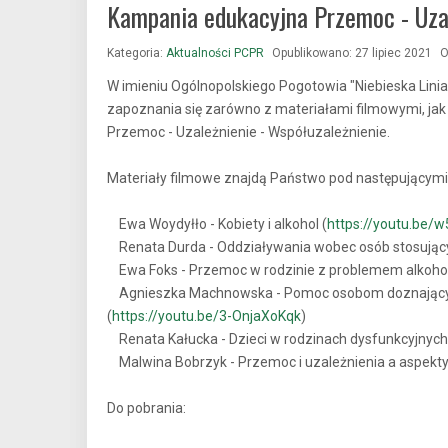
Kampania edukacyjna Przemoc - Uzal
Kategoria:
Aktualności PCPR
Opublikowano: 27 lipiec 2021
O
W imieniu Ogólnopolskiego Pogotowia "Niebieska Lini
zapoznania się zarówno z materiałami filmowymi, jak
Przemoc - Uzależnienie - Współuzależnienie.
Materiały filmowe znajdą Państwo pod następującymi 
Ewa Woydyłło - Kobiety i alkohol (
https://youtu.be/
Renata Durda - Oddziaływania wobec osób stosując
Ewa Foks - Przemoc w rodzinie z problemem alkoh
Agnieszka Machnowska - Pomoc osobom doznającym 
(
https://youtu.be/3-OnjaXoKqk
)
Renata Kałucka - Dzieci w rodzinach dysfunkcyjnych
Malwina Bobrzyk - Przemoc i uzależnienia a aspekty 
Do pobrania: