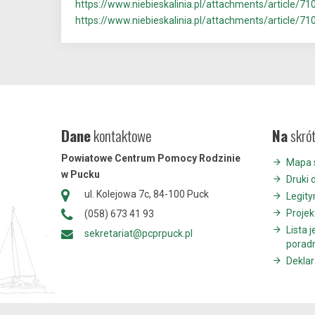
https://www.niebieskalinia.pl/attachments/article/
https://www.niebieskalinia.pl/attachments/article
Dane
kontaktowe
Na
skró
Powiatowe Centrum Pomocy Rodzinie
Mapa 
w Pucku
Druki 
ul. Kolejowa 7c, 84-100 Puck
Legit
Projek
(058) 673 41 93
Lista 
sekretariat@pcprpuck.pl
porad
Deklar