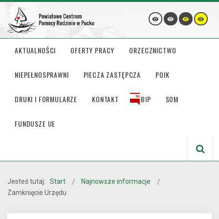
AKTUALNOŚCI
OFERTY PRACY
ORZECZNICTWO
NIEPEŁNOSPRAWNI
PIECZA ZASTĘPCZA
POIK
DRUKI I FORMULARZE
KONTAKT
BIP
SOM
FUNDUSZE UE
Jesteś tutaj:
Start
Najnowsze informacje
Zamknięcie Urzędu