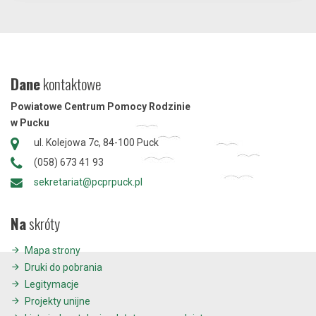
Dane
kontaktowe
Powiatowe Centrum Pomocy Rodzinie
w Pucku
ul. Kolejowa 7c, 84-100 Puck
(058) 673 41 93
sekretariat@pcprpuck.pl
Na
skróty
Mapa strony
Druki do pobrania
Legitymacje
Projekty unijne