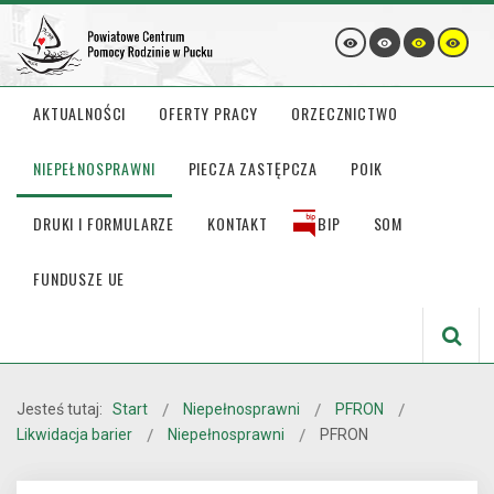
AKTUALNOŚCI
OFERTY PRACY
ORZECZNICTWO
NIEPEŁNOSPRAWNI
PIECZA ZASTĘPCZA
POIK
DRUKI I FORMULARZE
KONTAKT
BIP
SOM
FUNDUSZE UE
Jesteś tutaj:
Start
Niepełnosprawni
PFRON
Likwidacja barier
Niepełnosprawni
PFRON