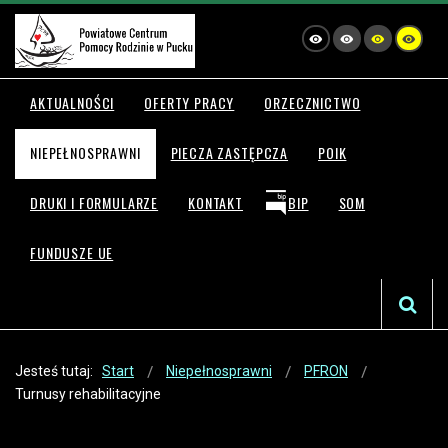
AKTUALNOŚCI
OFERTY PRACY
ORZECZNICTWO
NIEPEŁNOSPRAWNI
PIECZA ZASTĘPCZA
POIK
DRUKI I FORMULARZE
KONTAKT
BIP
SOM
FUNDUSZE UE
Jesteś tutaj:
Start
Niepełnosprawni
PFRON
Turnusy rehabilitacyjne