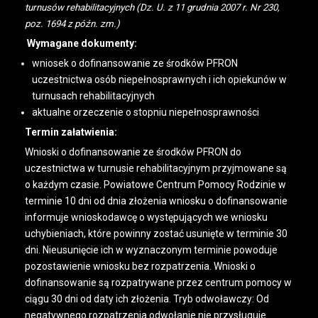
turnusów rehabilitacyjnych (Dz. U. z 11 grudnia 2007 r. Nr 230,
poz. 1694 z późn. zm.)
Wymagane dokumenty:
wniosek o dofinansowanie ze środków PFRON
uczestnictwa osób niepełnosprawnych i ich opiekunów w
turnusach rehabilitacyjnych
aktualne orzeczenie o stopniu niepełnosprawności
Termin załatwienia:
Wnioski o dofinansowanie ze środków PFRON do
uczestnictwa w turnusie rehabilitacyjnym przyjmowane są
o każdym czasie. Powiatowe Centrum Pomocy Rodzinie w
terminie 10 dni od dnia złożenia wniosku o dofinansowanie
informuje wnioskodawcę o występujących we wniosku
uchybieniach, które powinny zostać usunięte w terminie 30
dni. Nieusunięcie ich w wyznaczonym terminie powoduje
pozostawienie wniosku bez rozpatrzenia. Wnioski o
dofinansowanie są rozpatrywane przez centrum pomocy w
ciągu 30 dni od daty ich złożenia. Tryb odwoławczy: Od
negatywnego rozpatrzenia odwołanie nie przysługuje.