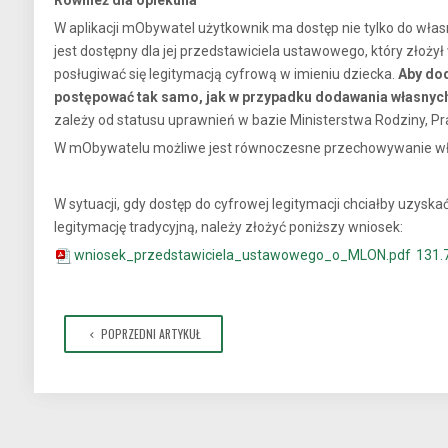
Również dla opiekuna
W aplikacji mObywatel użytkownik ma dostęp nie tylko do wła
jest dostępny dla jej przedstawiciela ustawowego, który złoż
posługiwać się legitymacją cyfrową w imieniu dziecka.
Aby dod
postępować tak samo, jak w przypadku dodawania własny
zależy od statusu uprawnień w bazie Ministerstwa Rodziny, Prac
W mObywatelu możliwe jest równoczesne przechowywanie wła
W sytuacji, gdy dostęp do cyfrowej legitymacji chciałby uzysk
legitymację tradycyjną, należy złożyć poniższy wniosek:
wniosek_przedstawiciela_ustawowego_o_MLON.pdf
131.
POPRZEDNI ARTYKUŁ