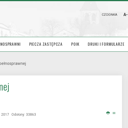
A-
CZCIONKA
ŁNOSPRAWNI
PIECZA ZASTĘPCZA
POIK
DRUKI I FORMULARZE
epełnosprawnej
nej
ń 2017
Odsłony: 33863