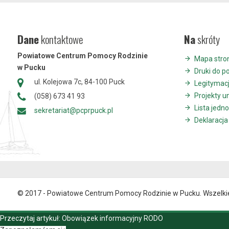
Dane
kontaktowe
Na
skróty
Powiatowe Centrum Pomocy Rodzinie
Mapa stro
w Pucku
Druki do p
ul. Kolejowa 7c, 84-100 Puck
Legitymac
Projekty u
(058) 673 41 93
Lista jedn
sekretariat@pcprpuck.pl
Deklaracja
© 2017 - Powiatowe Centrum Pomocy Rodzinie w Pucku. Wszelki
Przeczytaj artykuł:
Obowiązek informacyjny RODO