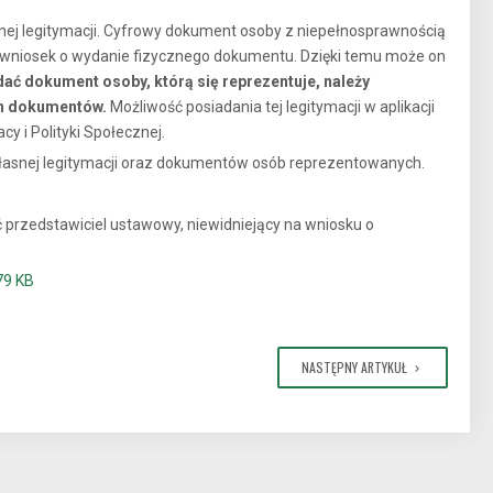
snej legitymacji. Cyfrowy dokument osoby z niepełnosprawnością
ył wniosek o wydanie fizycznego dokumentu. Dzięki temu może on
ać dokument osoby, którą się reprezentuje, należy
ch dokumentów.
Możliwość posiadania tej legitymacji w aplikacji
y i Polityki Społecznej.
snej legitymacji oraz dokumentów osób reprezentowanych.
ać przedstawiciel ustawowy, niewidniejący na wniosku o
79 KB
NASTĘPNY ARTYKUŁ