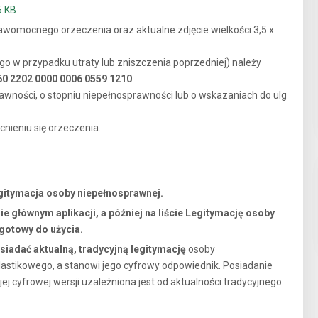
6 KB
rawomocnego orzeczenia oraz aktualne zdjęcie wielkości 3,5 x
o w przypadku utraty lub zniszczenia poprzedniej) należy
60 2202 0000 0006 0559 1210
awności, o stopniu niepełnosprawności lub o wskazaniach do ulg
nieniu się orzeczenia.
egitymacja osoby niepełnosprawnej.
 głównym aplikacji, a później na liście Legitymację osoby
 gotowy do użycia.
iadać aktualną, tradycyjną legitymację
osoby
astikowego, a stanowi jego cyfrowy odpowiednik. Posiadanie
jej cyfrowej wersji uzależniona jest od aktualności tradycyjnego