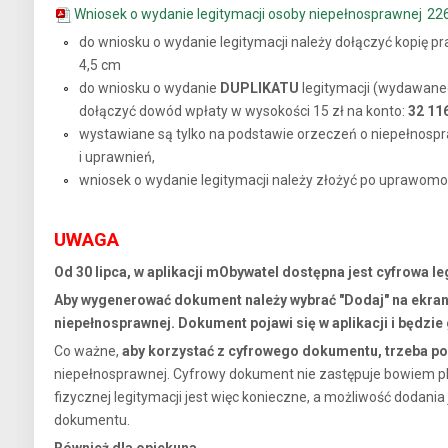
Wniosek o wydanie legitymacji osoby niepełnosprawnej
22
do wniosku o wydanie legitymacji należy dołączyć kopię p
4,5 cm
do wniosku o wydanie
DUPLIKATU
legitymacji (wydawaneg
dołączyć dowód wpłaty w wysokości 15 zł na konto:
32 11
wystawiane są tylko na podstawie orzeczeń o niepełnospr
i uprawnień,
wniosek o wydanie legitymacji należy złożyć po uprawomoc
UWAGA
Od 30 lipca, w aplikacji mObywatel dostępna jest cyfrowa l
Aby wygenerować dokument należy wybrać "Dodaj" na ekranie
niepełnosprawnej. Dokument pojawi się w aplikacji i będzie
Co ważne,
aby korzystać z cyfrowego dokumentu, trzeba pos
niepełnosprawnej. Cyfrowy dokument nie zastępuje bowiem pl
fizycznej legitymacji jest więc konieczne, a możliwość dodania 
dokumentu.