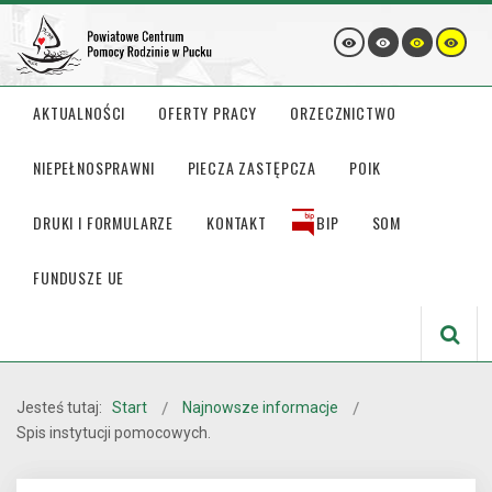
AKTUALNOŚCI
OFERTY PRACY
ORZECZNICTWO
NIEPEŁNOSPRAWNI
PIECZA ZASTĘPCZA
POIK
DRUKI I FORMULARZE
KONTAKT
BIP
SOM
FUNDUSZE UE
Jesteś tutaj:
Start
Najnowsze informacje
Spis instytucji pomocowych.