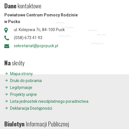
Dane
kontaktowe
Powiatowe Centrum Pomocy Rodzinie
w Pucku
ul. Kolejowa 7c, 84-100 Puck
(058) 673 41 93
sekretariat@pcprpuck.pl
Na
skróty
Mapa strony
Druki do pobrania
Legitymacje
Projekty unijne
Lista jednostek nieodpłatnego poradnictwa
Deklaracja Dostępności
Biuletyn
Informacji Publicznej