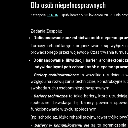
Dla osób niepełnosprawnych
Kategoria:
PFRON
Opublikowano: 25 kwiecień 2017
Odsłony
Zadania Zespołu:
Dofinansowanie uczestnictwa osób niepełnosprawn
Turnusy rehabilitacyjne organizowane są wyłączni
prowadzonego przez wojewodę. Czas trwania turnusu 
Dofinansowanie likwidacji barier architektoni
indywidualnymi potrzebami osób niepełnosprawn
-
Bariery architektoniczne
to wszelkie utrudnienia w
względu na rozwiązania techniczne, konstrukcyjne lu
swobodę ruchu osobom niepełnosprawnym.
-
Bariery techniczne
to takie bariery, które utrudnia
społeczne. Likwidacja tej bariery powinna spowo
funkcjonowanie w życiu społecznym
(np. schodołaz, łóżko rehabilitacyjny, rower trójkołowy
- Bariery w komunikowaniu się
są to ograniczenia