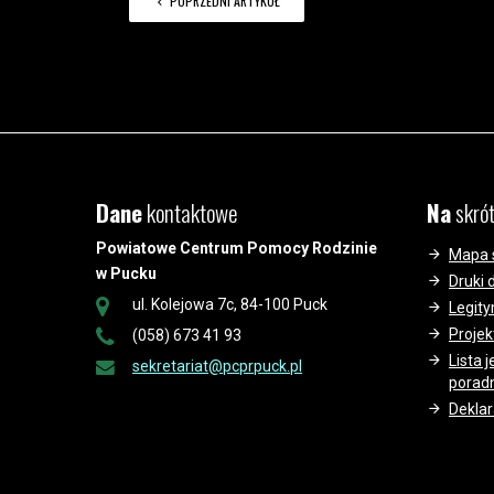
POPRZEDNI ARTYKUŁ
Dane
kontaktowe
Na
skró
Powiatowe Centrum Pomocy Rodzinie
Mapa 
w Pucku
Druki 
ul. Kolejowa 7c, 84-100 Puck
Legit
Projek
(058) 673 41 93
Lista 
sekretariat@pcprpuck.pl
porad
Deklar