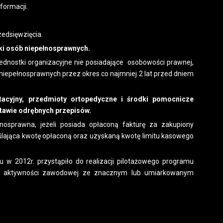
formacji.
edsięwzięcia.
tyki osób niepełnosprawnych.
ednostki organizacyjne nie posiadające osobowości prawnej,
niepełnosprawnych przez okres co najmniej 2 lat przed dniem
itacyjny, przedmioty ortopedyczne i środki pomocnicze
awie odrębnych przepisów.
osprawna, jeżeli posiada opłaconą fakturę za zakupiony
ślająca kwotę opłaconą oraz uzyskaną kwotę limitu kasowego
012r. przystąpiło do realizacji pilotażowego programu
ku aktywności zawodowej ze znacznym lub umiarkowanym