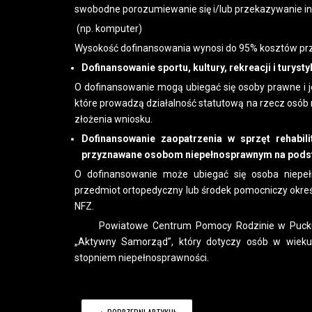
swobodne porozumiewanie się i/lub przekazywanie in
(np. komputer)
Wysokość dofinansowania wynosi do 95% kosztów prz
Dofinansowanie sportu, kultury, rekreacji i turys
O dofinansowanie mogą ubiegać się osoby prawne i j
które prowadzą działalność statutową na rzecz osób 
złożenia wniosku.
Dofinansowanie zaopatrzenia w sprzęt rehabil
przyznawane osobom niepełnosprawnym na podst
O dofinansowanie może ubiegać się osoba niepełn
przedmiot ortopedyczny lub środek pomocniczy okre
NFZ.
Powiatowe Centrum Pomocy Rodzinie w Pucku w 2
„Aktywny Samorząd”, który dotyczy osób w wie
stopniem niepełnosprawności.