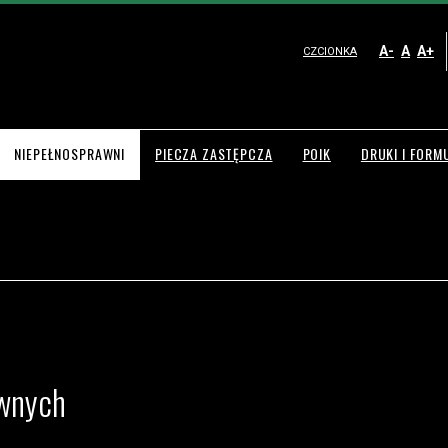
A-
A
A+
CZCIONKA
NIEPEŁNOSPRAWNI
PIECZA ZASTĘPCZA
POIK
DRUKI I FORM
awnych