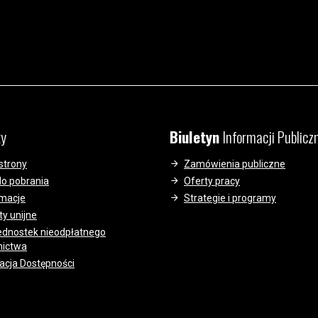
ty
Biuletyn
Informacji Publicz
strony
Zamówienia publiczne
do pobrania
Oferty pracy
ymacje
Strategie i programy
ty unijne
jednostek nieodpłatnego
nictwa
acja Dostępności