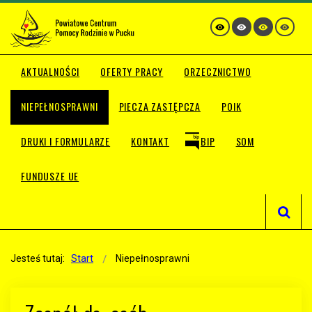
AKTUALNOŚCI
OFERTY PRACY
ORZECZNICTWO
NIEPEŁNOSPRAWNI
PIECZA ZASTĘPCZA
POIK
DRUKI I FORMULARZE
KONTAKT
BIP
SOM
FUNDUSZE UE
Jesteś tutaj:
Start
Niepełnosprawni