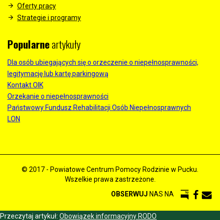
Oferty pracy
Strategie i programy
Popularne
artykuły
Dla osób ubiegających się o orzeczenie o niepełnosprawności,
legitymację lub kartę parkingową
Kontakt OIK
Orzekanie o niepełnosprawności
Państwowy Fundusz Rehabilitacji Osób Niepełnosprawnych
LON
© 2017 - Powiatowe Centrum Pomocy Rodzinie w Pucku.
Wszelkie prawa zastrzeżone.
OBSERWUJ
NAS NA
Przeczytaj artykuł:
Obowiązek informacyjny RODO