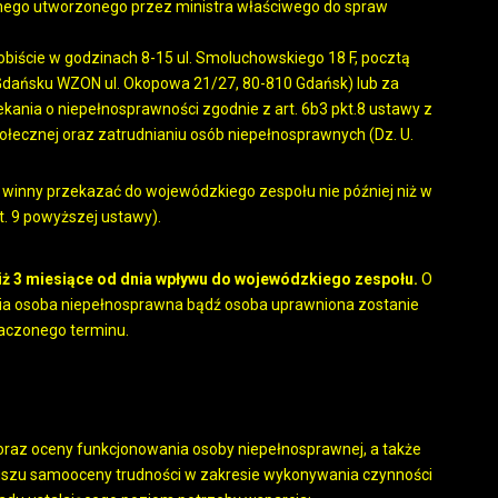
nego utworzonego przez ministra właściwego do spraw
biście w godzinach 8-15 ul. Smoluchowskiego 18 F, pocztą
Gdańsku WZON ul. Okopowa 21/27, 80-810 Gdańsk) lub za
nia o niepełnosprawności zgodnie z art. 6b3 pkt.8 ustawy z
 społecznej oraz zatrudnianiu osób niepełnosprawnych (Dz. U.
winny przekazać do wojewódzkiego zespołu nie później niż w
t. 9 powyższej ustawy).
niż 3 miesiące od dnia wpływu do wojewódzkiego zespołu.
O
rcia osoba niepełnosprawna bądź osoba uprawniona zostanie
naczonego terminu.
oraz oceny funkcjonowania osoby niepełnosprawnej, a także
uszu samooceny trudności w zakresie wykonywania czynności