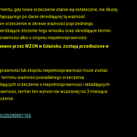
tu, gdy nowe orzeczenie stanie się ostateczne, nie dłużej
tępującego po dacie określającej tę ważność.
we orzeczenie w okresie ważności poprzedniego.
dzające złożenie tego wniosku oraz określające termin
rawności albo o stopniu niepełnosprawności.
dawane przez WZON w Gdańsku, zostają przedłużone w
sprawności lub stopniu niepełnosprawności może zostać
m terminu ważności posiadanego orzeczenia
iadających orzeczenie o niepełnosprawności i składających
awności, termin ten wynosi nie wcześniej niż 3 miesiące
czenia
d=WDU20240001165