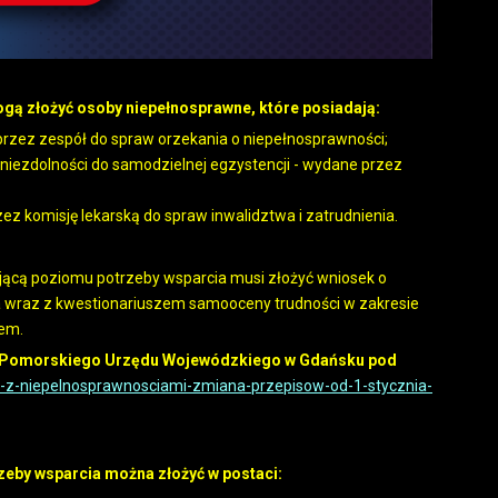
gą złożyć osoby niepełnosprawne, które posiadają:
przez zespół do spraw orzekania o niepełnosprawności;
 niezdolności do samodzielnej egzystencji - wydane przez
zez komisję lekarską do spraw inwalidztwa i zatrudnienia.
jącą poziomu potrzeby wsparcia musi złożyć wniosek o
ia wraz z kwestionariuszem samooceny trudności w zakresie
em.
ie Pomorskiego Urzędu Wojewódzkiego w Gdańsku pod
-z-niepelnosprawnosciami-zmiana-przepisow-od-1-stycznia-
zeby wsparcia można złożyć w postaci: