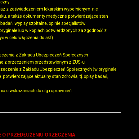
aczny
 wraz z zaświadczeniem lekarskim wypełnionym
nie
sku, a także dokumenty medyczne potwierdzające stan
badań, wypisy szpitalne, opinie specjalistów
yginale lub w kopiach potwierdzonych za zgodność z
ć w celu włączenia do akt).
eczenia z Zakładu Ubezpieczeń Społecznych
ne z orzeczeniem przedstawionym z ZUS-u
orzeczenie z Zakładu Ubezpieczeń Społecznych (w oryginale
otwierdzające aktualny stan zdrowia, tj. opisy badań,
nia o wskazaniach do ulg i uprawnień
E O PRZEDŁUŻENIU ORZECZENIA