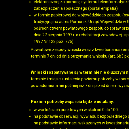
elektronicznej za pomocą systemu teleinformatycz
zabezpieczenia społecznego (portal empatia);
w formie papierowej do wojewódzkiego zespołu (oso
tradycyjną na adres Pomorski Urząd Wojewódzki w 
pośrednictwem powiatowego zespołu do spraw orzeka
dnia 27 sierpnia 1997 r. o rehabilitacji zawodowej i
1997 Nr 123 poz. 776).
Powiatowe zespoły wnioski wraz z kwestionariuszem 
terminie 7 dni od dnia otrzymania wniosku (art. 6b3 pk
Wnioski rozpatrywane są w terminie nie dłuższym 
terminie i miejscu ustalenia poziomu potrzeby wspa
powiadomiona nie później niż 7 dni przed dniem wyz
Poziom potrzeby wsparcia będzie ustalany:
w wartościach punktowych w skali od 0 do 100;
na podstawie obserwacji, wywiadu bezpośredniego 
na podstawie informacji wskazanych w kwestionari