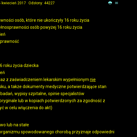
5 kwiecień 2017
Odsłony: 44227
wności osób, które nie ukończyły 16 roku życia
pełnosprawności osób powyżej 16 roku życia
ień
sprawność
 roku życia dziecka
ień
wraz z zaświadczeniem lekarskim wypełnionym
nie
sku, a także dokumenty medyczne potwierdzające stan
badań, wypisy szpitalne, opinie specjalistów
yginale lub w kopiach potwierdzonych za zgodność z
yć w celu włączenia do akt)
wo lub na stałe
ia organizmu spowodowanego chorobą przyznaje odpowiedni