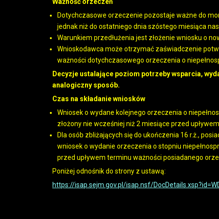
Ważność orzeczeń
Dotychczasowe orzeczenie pozostaje ważne do momen
jednak niż do ostatniego dnia szóstego miesiąca nas
Warunkiem przedłużenia jest złożenie wniosku o no
Wnioskodawca może otrzymać zaświadczenie potwier
ważności dotychczasowego orzeczenia o niepełnosp
Decyzje ustalające poziom potrzeby wsparcia, wy
analogiczny sposób.
Czas na składanie wniosków
Wniosek o wydane kolejnego orzeczenia o niepełno
złożony nie wcześniej niż 2 miesiące przed upływe
Dla osób zbliżających się do ukończenia 16 r.ż., pos
wniosek o wydanie orzeczenia o stopniu niepełnospr
przed upływem terminu ważności posiadanego orze
Poniżej odnośnik do strony z ustawą:
https://isap.sejm.gov.pl/isap.nsf/DocDetails.xsp?i