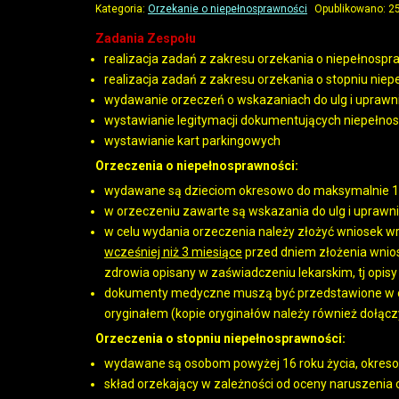
Kategoria:
Orzekanie o niepełnosprawności
Opublikowano: 2
Zadania Zespołu
realizacja zadań z zakresu orzekania o niepełnospra
realizacja zadań z zakresu orzekania o stopniu nie
wydawanie orzeczeń o wskazaniach do ulg i uprawn
wystawianie legitymacji dokumentujących niepełno
wystawianie kart parkingowych
Orzeczenia o niepełnosprawności:
wydawane są dzieciom okresowo do maksymalnie 16
w orzeczeniu zawarte są wskazania do ulg i uprawn
w celu wydania orzeczenia należy złożyć wniosek 
wcześniej niż 3 miesiące
przed dniem złożenia wnio
zdrowia opisany w zaświadczeniu lekarskim, tj opisy 
dokumenty medyczne muszą być przedstawione w or
oryginałem (kopie oryginałów należy również dołącz
Orzeczenia o stopniu niepełnosprawności:
wydawane są osobom powyżej 16 roku życia, okreso
skład orzekający w zależności od oceny naruszen