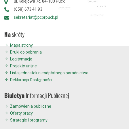
ul. Kolejowa 7c, 84-100 Puck
(058) 673 41 93
sekretariat@pcprpuck.pl
Na
skróty
Mapa strony
Druki do pobrania
Legitymacje
Projekty unijne
Lista jednostek nieodpłatnego poradnictwa
Deklaracja Dostępności
Biuletyn
Informacji Publicznej
Zamówienia publiczne
Oferty pracy
Strategie i programy