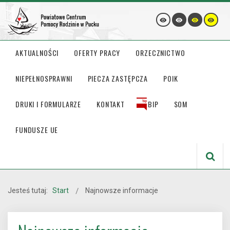
AKTUALNOŚCI
OFERTY PRACY
ORZECZNICTWO
NIEPEŁNOSPRAWNI
PIECZA ZASTĘPCZA
POIK
DRUKI I FORMULARZE
KONTAKT
BIP
SOM
FUNDUSZE UE
Jesteś tutaj:
Start
Najnowsze informacje