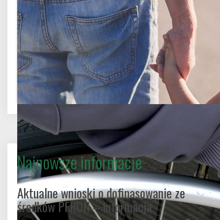
Powiatowe Centrum Pomocy Rodzinie w Pucku
Najnowsze informacje
Aktualne wnioski o dofinasowanie ze
środków PFRON – informacja