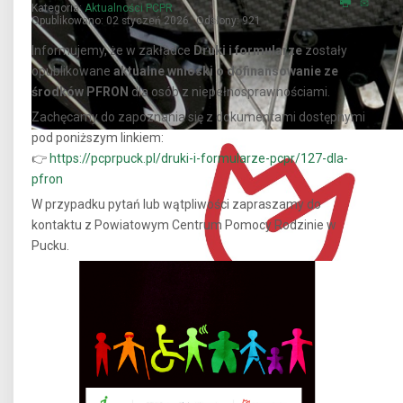
Kategoria:
Aktualności PCPR
Opublikowano: 02 styczeń 2026
Odsłony: 921
Informujemy, że w zakładce
Druki i formularze
zostały
opublikowane
aktualne wnioski o dofinansowanie ze
środków PFRON
dla osób z niepełnosprawnościami.
Zachęcamy do zapoznania się z dokumentami dostępnymi
pod poniższym linkiem:
👉
https://pcprpuck.pl/druki-i-formularze-pcpr/127-dla-
Powiatowy zespół ds. orzekania o
pfron
niepełnosprawności
W przypadku pytań lub wątpliwości zapraszamy do
kontaktu z Powiatowym Centrum Pomocy Rodzinie w
Pucku.