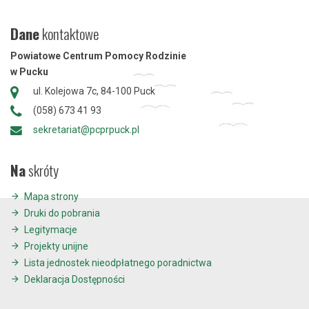
Dane
kontaktowe
Powiatowe Centrum Pomocy Rodzinie
w Pucku
ul. Kolejowa 7c, 84-100 Puck
(058) 673 41 93
sekretariat@pcprpuck.pl
Na
skróty
Mapa strony
Druki do pobrania
Legitymacje
Projekty unijne
Lista jednostek nieodpłatnego poradnictwa
Deklaracja Dostępności